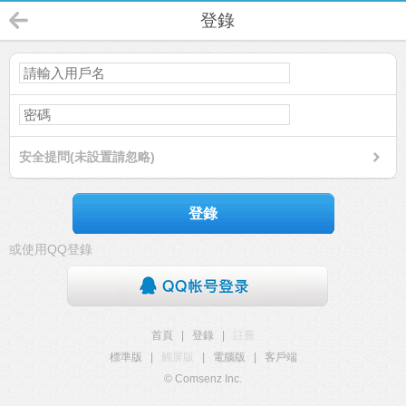
登錄
安全提問(未設置請忽略)
登錄
或使用QQ登錄
首頁
|
登錄
|
註冊
標準版
|
觸屏版
|
電腦版
|
客戶端
© Comsenz Inc.