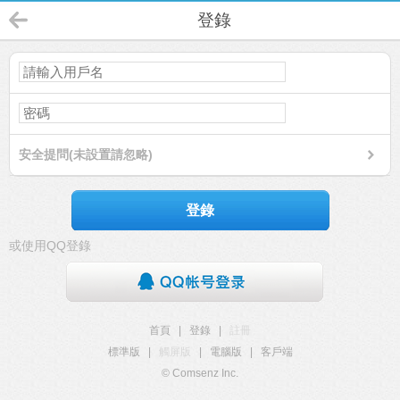
登錄
安全提問(未設置請忽略)
登錄
或使用QQ登錄
首頁
|
登錄
|
註冊
標準版
|
觸屏版
|
電腦版
|
客戶端
© Comsenz Inc.