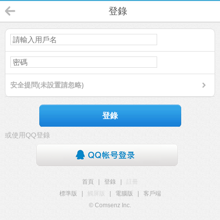
登錄
安全提問(未設置請忽略)
登錄
或使用QQ登錄
首頁
|
登錄
|
註冊
標準版
|
觸屏版
|
電腦版
|
客戶端
© Comsenz Inc.