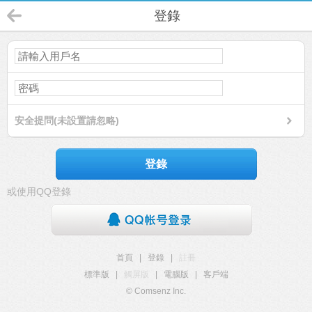
登錄
安全提問(未設置請忽略)
登錄
或使用QQ登錄
首頁
|
登錄
|
註冊
標準版
|
觸屏版
|
電腦版
|
客戶端
© Comsenz Inc.