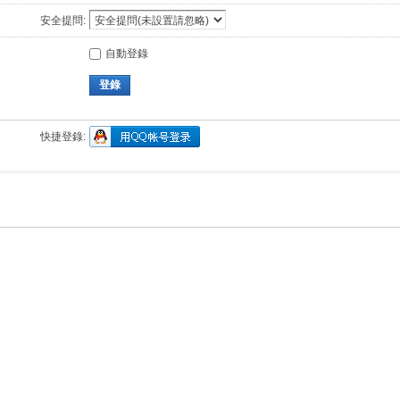
安全提問:
自動登錄
登錄
快捷登錄: