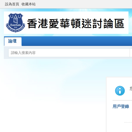
設為首頁
收藏本站
論壇
用戶登錄