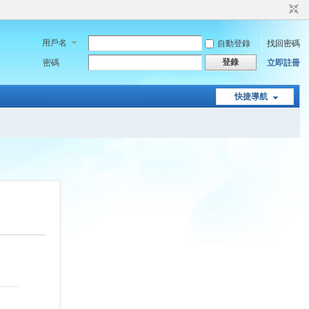
用戶名
自動登錄
找回密碼
登錄
密碼
立即註冊
快捷導航