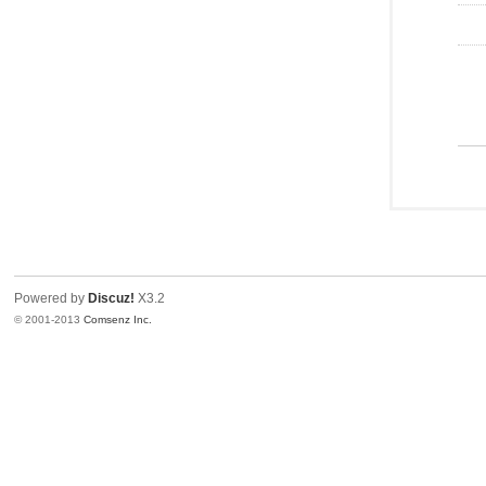
Powered by
Discuz!
X3.2
© 2001-2013
Comsenz Inc.