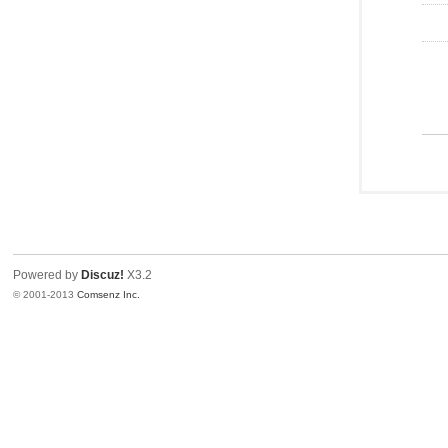
Powered by
Discuz!
X3.2
© 2001-2013
Comsenz Inc.