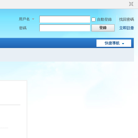
用戶名
自動登錄
找回密碼
登錄
密碼
立即註冊
快捷導航