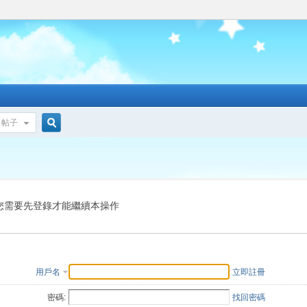
帖子
搜
索
您需要先登錄才能繼續本操作
用戶名
立即註冊
密碼:
找回密碼