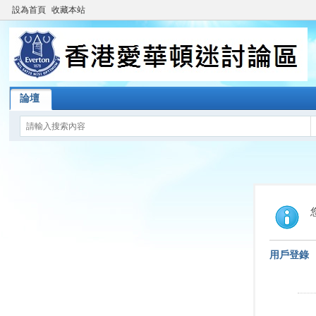
設為首頁
收藏本站
論壇
用戶登錄