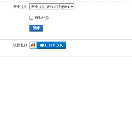
安全提問:
自動登錄
登錄
快捷登錄: