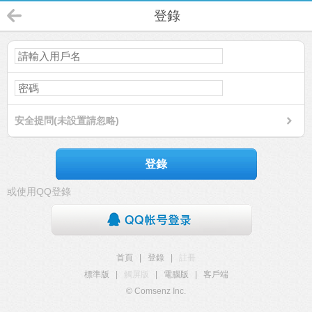
登錄
安全提問(未設置請忽略)
登錄
或使用QQ登錄
首頁
|
登錄
|
註冊
標準版
|
觸屏版
|
電腦版
|
客戶端
© Comsenz Inc.