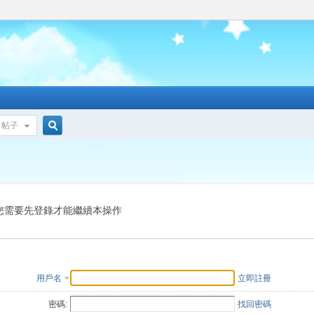
帖子
搜
索
您需要先登錄才能繼續本操作
用戶名
立即註冊
密碼:
找回密碼