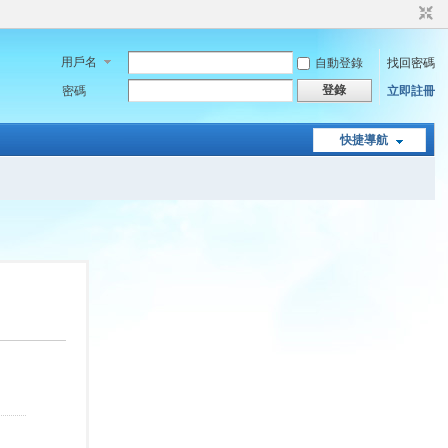
用戶名
自動登錄
找回密碼
登錄
密碼
立即註冊
快捷導航