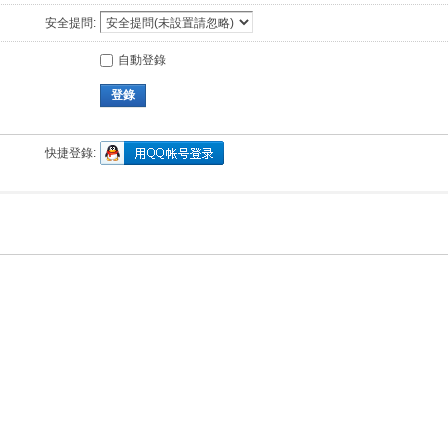
安全提問:
自動登錄
登錄
快捷登錄: