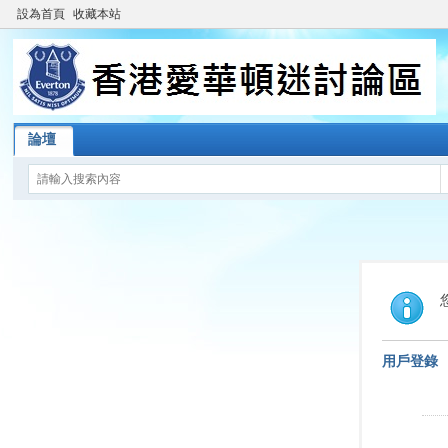
設為首頁
收藏本站
論壇
用戶登錄