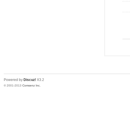
Powered by
Discuz!
X3.2
© 2001-2013
Comsenz Inc.