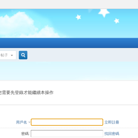
帖子
搜
索
您需要先登錄才能繼續本操作
用戶名
立即註冊
密碼:
找回密碼