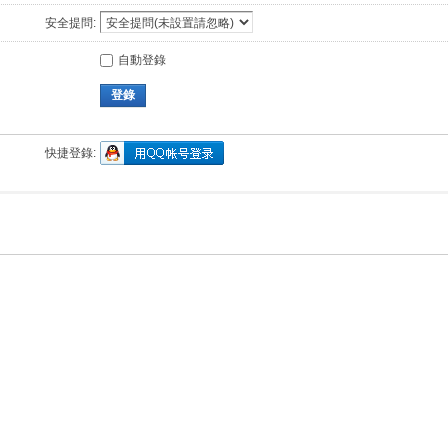
安全提問:
自動登錄
登錄
快捷登錄: