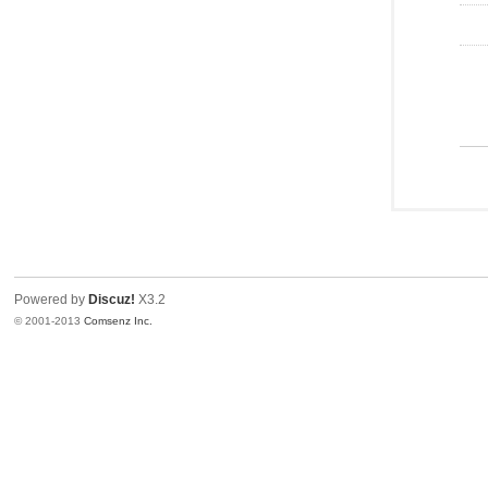
Powered by
Discuz!
X3.2
© 2001-2013
Comsenz Inc.