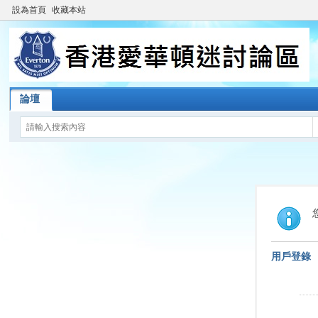
設為首頁
收藏本站
論壇
用戶登錄