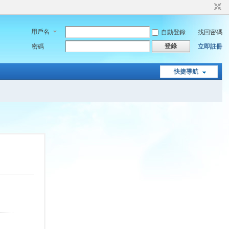
用戶名
自動登錄
找回密碼
登錄
密碼
立即註冊
快捷導航