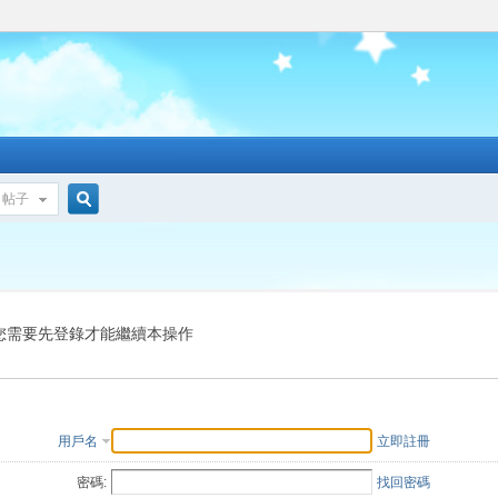
帖子
搜
索
您需要先登錄才能繼續本操作
用戶名
立即註冊
密碼:
找回密碼