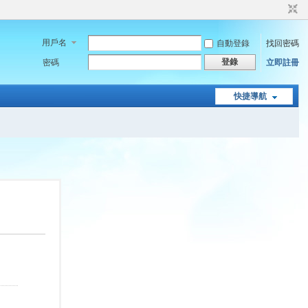
用戶名
自動登錄
找回密碼
登錄
密碼
立即註冊
快捷導航