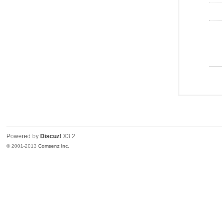
Powered by
Discuz!
X3.2
© 2001-2013
Comsenz Inc.