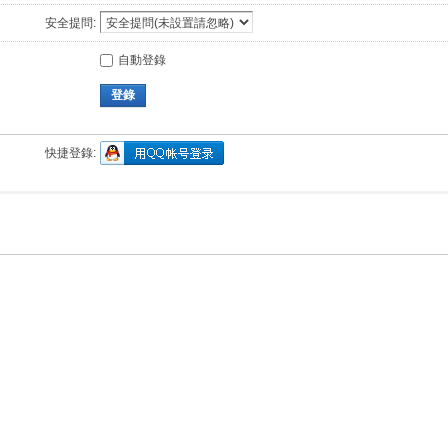
安全提問:
自動登錄
登錄
快捷登錄: