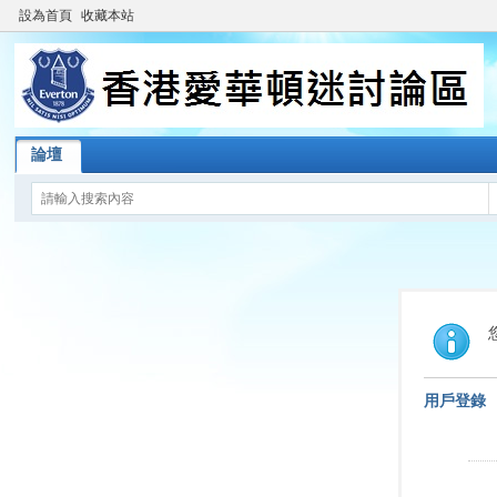
設為首頁
收藏本站
論壇
用戶登錄