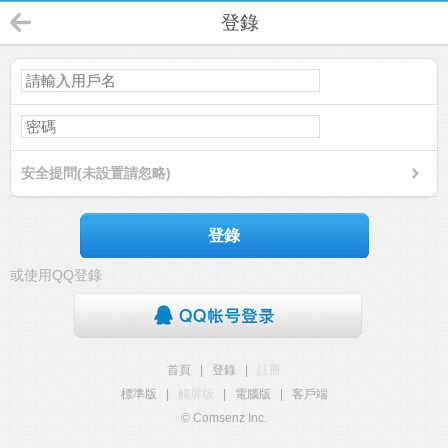
登錄
安全提問(未設置請忽略)
登錄
或使用QQ登錄
首頁
|
登錄
|
註冊
標準版
|
觸屏版
|
電腦版
|
客戶端
© Comsenz Inc.