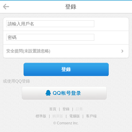
登錄
安全提問(未設置請忽略)
登錄
或使用QQ登錄
首頁
|
登錄
|
註冊
標準版
|
觸屏版
|
電腦版
|
客戶端
© Comsenz Inc.