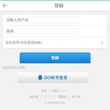
登錄
安全提問(未設置請忽略)
登錄
或使用QQ登錄
首頁
|
登錄
|
註冊
標準版
|
觸屏版
|
電腦版
|
客戶端
© Comsenz Inc.