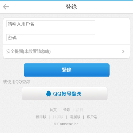
登錄
安全提問(未設置請忽略)
登錄
或使用QQ登錄
首頁
|
登錄
|
註冊
標準版
|
觸屏版
|
電腦版
|
客戶端
© Comsenz Inc.