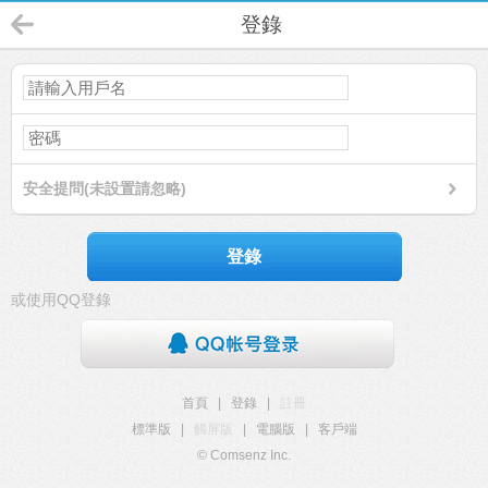
登錄
安全提問(未設置請忽略)
登錄
或使用QQ登錄
首頁
|
登錄
|
註冊
標準版
|
觸屏版
|
電腦版
|
客戶端
© Comsenz Inc.