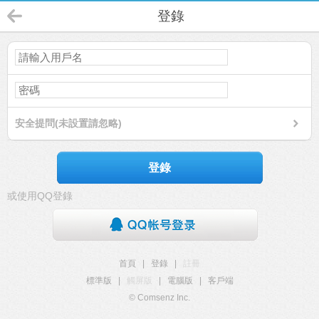
登錄
安全提問(未設置請忽略)
登錄
或使用QQ登錄
首頁
|
登錄
|
註冊
標準版
|
觸屏版
|
電腦版
|
客戶端
© Comsenz Inc.