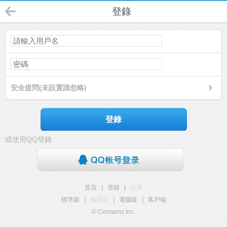
登錄
安全提問(未設置請忽略)
登錄
或使用QQ登錄
首頁
|
登錄
|
註冊
標準版
|
觸屏版
|
電腦版
|
客戶端
© Comsenz Inc.