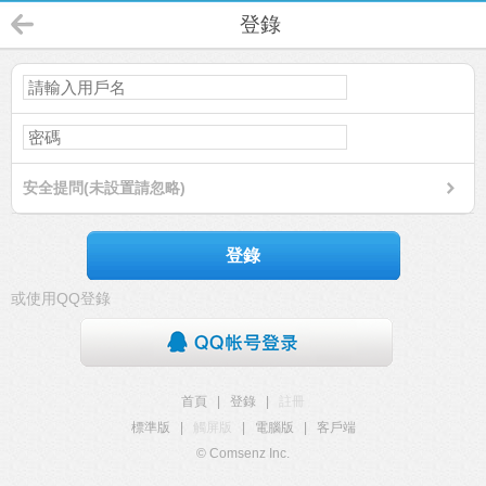
登錄
安全提問(未設置請忽略)
登錄
或使用QQ登錄
首頁
|
登錄
|
註冊
標準版
|
觸屏版
|
電腦版
|
客戶端
© Comsenz Inc.