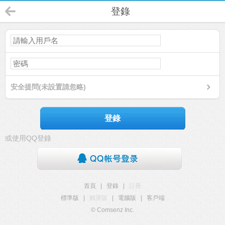
登錄
安全提問(未設置請忽略)
登錄
或使用QQ登錄
首頁
|
登錄
|
註冊
標準版
|
觸屏版
|
電腦版
|
客戶端
© Comsenz Inc.