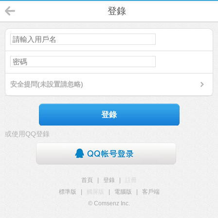
登錄
安全提問(未設置請忽略)
登錄
或使用QQ登錄
首頁
|
登錄
|
註冊
標準版
|
觸屏版
|
電腦版
|
客戶端
© Comsenz Inc.