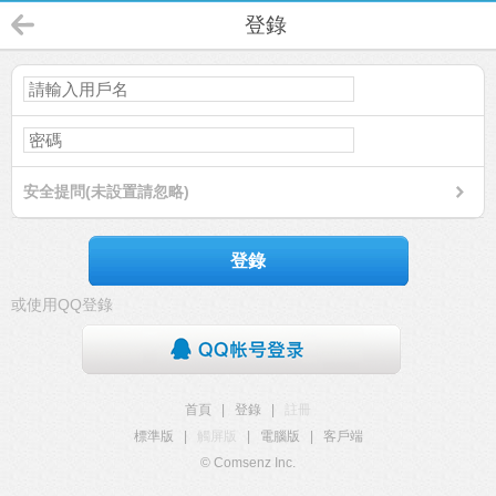
登錄
安全提問(未設置請忽略)
登錄
或使用QQ登錄
首頁
|
登錄
|
註冊
標準版
|
觸屏版
|
電腦版
|
客戶端
© Comsenz Inc.