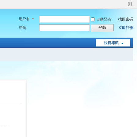
用戶名
自動登錄
找回密碼
登錄
密碼
立即註冊
快捷導航