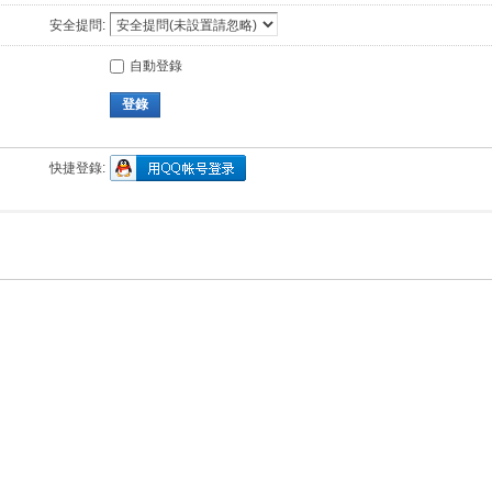
安全提問:
自動登錄
登錄
快捷登錄: