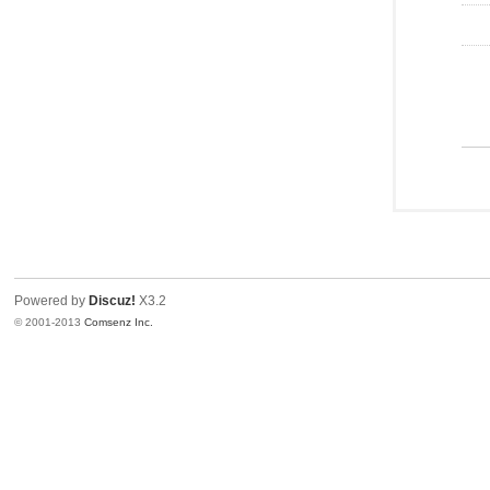
Powered by
Discuz!
X3.2
© 2001-2013
Comsenz Inc.