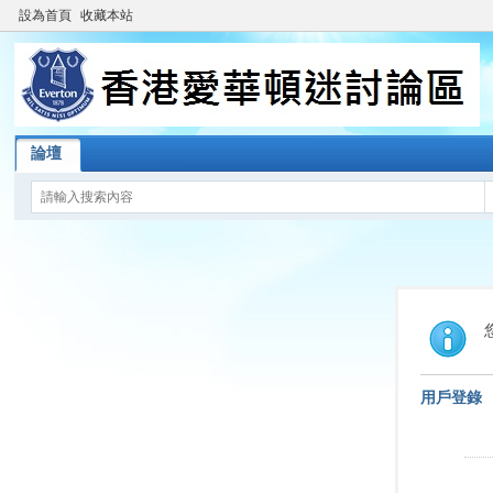
設為首頁
收藏本站
論壇
用戶登錄