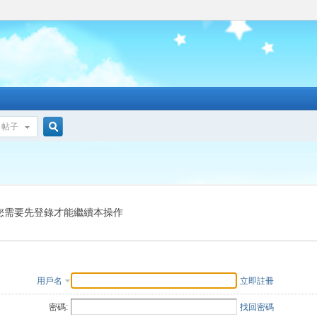
帖子
搜
索
您需要先登錄才能繼續本操作
用戶名
立即註冊
密碼:
找回密碼