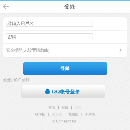
登錄
安全提問(未設置請忽略)
登錄
或使用QQ登錄
首頁
|
登錄
|
註冊
標準版
|
觸屏版
|
電腦版
|
客戶端
© Comsenz Inc.