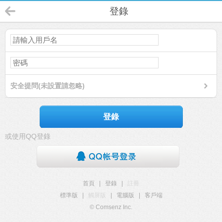
登錄
安全提問(未設置請忽略)
登錄
或使用QQ登錄
首頁
|
登錄
|
註冊
標準版
|
觸屏版
|
電腦版
|
客戶端
© Comsenz Inc.