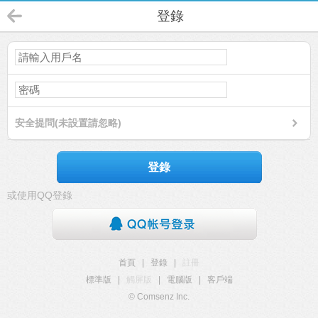
登錄
安全提問(未設置請忽略)
登錄
或使用QQ登錄
首頁
|
登錄
|
註冊
標準版
|
觸屏版
|
電腦版
|
客戶端
© Comsenz Inc.