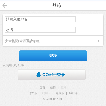
登錄
安全提問(未設置請忽略)
登錄
或使用QQ登錄
首頁
|
登錄
|
註冊
標準版
|
觸屏版
|
電腦版
|
客戶端
© Comsenz Inc.