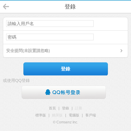
登錄
安全提問(未設置請忽略)
登錄
或使用QQ登錄
首頁
|
登錄
|
註冊
標準版
|
觸屏版
|
電腦版
|
客戶端
© Comsenz Inc.