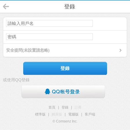
登錄
安全提問(未設置請忽略)
登錄
或使用QQ登錄
首頁
|
登錄
|
註冊
標準版
|
觸屏版
|
電腦版
|
客戶端
© Comsenz Inc.