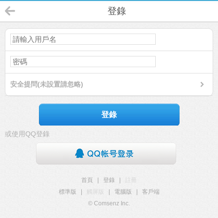
登錄
安全提問(未設置請忽略)
登錄
或使用QQ登錄
首頁
|
登錄
|
註冊
標準版
|
觸屏版
|
電腦版
|
客戶端
© Comsenz Inc.