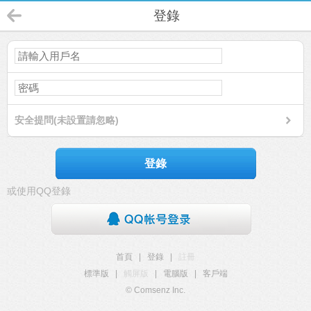
登錄
安全提問(未設置請忽略)
登錄
或使用QQ登錄
首頁
|
登錄
|
註冊
標準版
|
觸屏版
|
電腦版
|
客戶端
© Comsenz Inc.