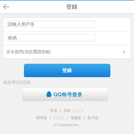
登錄
安全提問(未設置請忽略)
登錄
或使用QQ登錄
首頁
|
登錄
|
註冊
標準版
|
觸屏版
|
電腦版
|
客戶端
© Comsenz Inc.