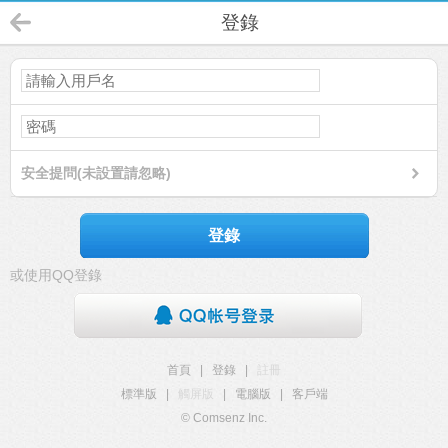
登錄
安全提問(未設置請忽略)
登錄
或使用QQ登錄
首頁
|
登錄
|
註冊
標準版
|
觸屏版
|
電腦版
|
客戶端
© Comsenz Inc.