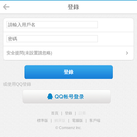
登錄
安全提問(未設置請忽略)
登錄
或使用QQ登錄
首頁
|
登錄
|
註冊
標準版
|
觸屏版
|
電腦版
|
客戶端
© Comsenz Inc.