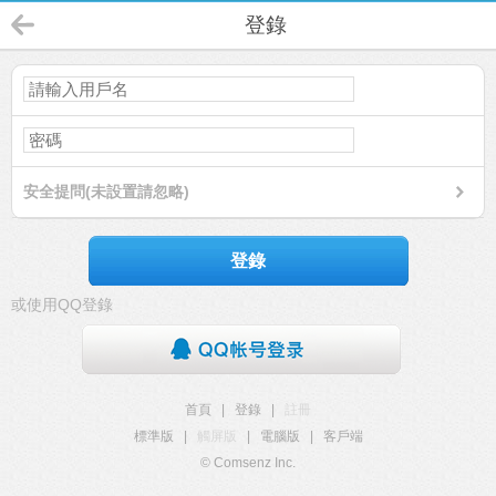
登錄
安全提問(未設置請忽略)
登錄
或使用QQ登錄
首頁
|
登錄
|
註冊
標準版
|
觸屏版
|
電腦版
|
客戶端
© Comsenz Inc.