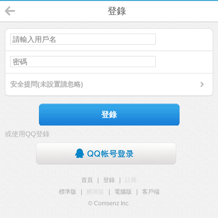
登錄
安全提問(未設置請忽略)
登錄
或使用QQ登錄
首頁
|
登錄
|
註冊
標準版
|
觸屏版
|
電腦版
|
客戶端
© Comsenz Inc.