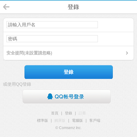
登錄
安全提問(未設置請忽略)
登錄
或使用QQ登錄
首頁
|
登錄
|
註冊
標準版
|
觸屏版
|
電腦版
|
客戶端
© Comsenz Inc.