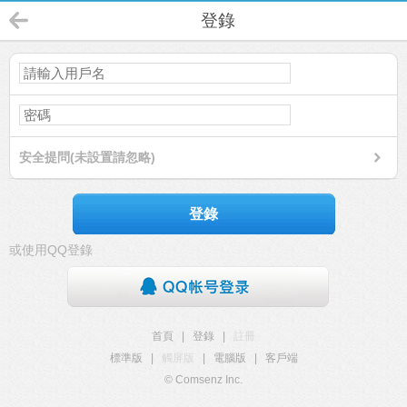
登錄
安全提問(未設置請忽略)
登錄
或使用QQ登錄
首頁
|
登錄
|
註冊
標準版
|
觸屏版
|
電腦版
|
客戶端
© Comsenz Inc.