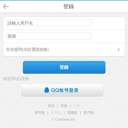
登錄
安全提問(未設置請忽略)
登錄
或使用QQ登錄
首頁
|
登錄
|
註冊
標準版
|
觸屏版
|
電腦版
|
客戶端
© Comsenz Inc.