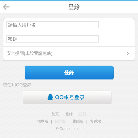
登錄
安全提問(未設置請忽略)
登錄
或使用QQ登錄
首頁
|
登錄
|
註冊
標準版
|
觸屏版
|
電腦版
|
客戶端
© Comsenz Inc.