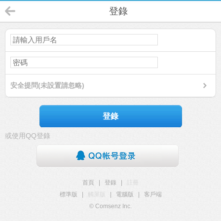
登錄
安全提問(未設置請忽略)
登錄
或使用QQ登錄
首頁
|
登錄
|
註冊
標準版
|
觸屏版
|
電腦版
|
客戶端
© Comsenz Inc.