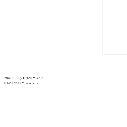
Powered by
Discuz!
X3.2
© 2001-2013
Comsenz Inc.