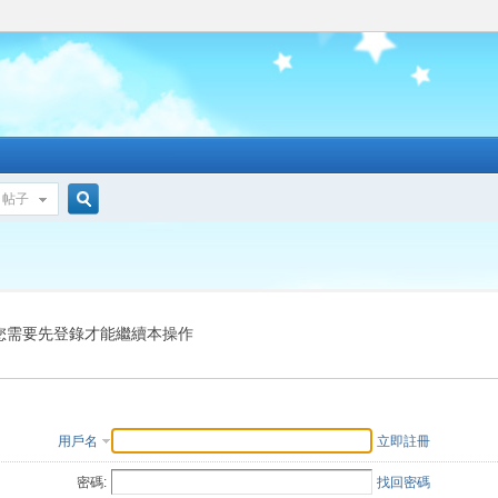
帖子
搜
索
您需要先登錄才能繼續本操作
用戶名
立即註冊
密碼:
找回密碼