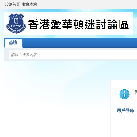
設為首頁
收藏本站
論壇
用戶登錄