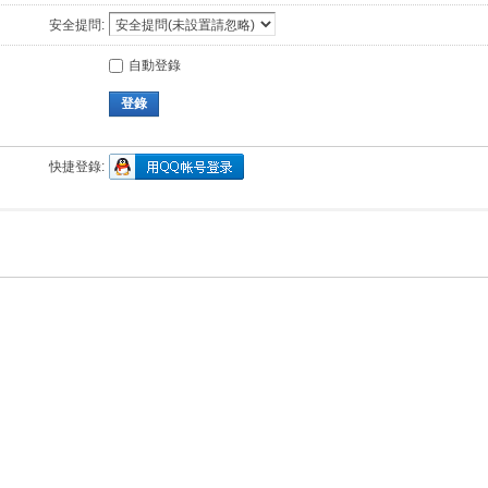
安全提問:
自動登錄
登錄
快捷登錄: