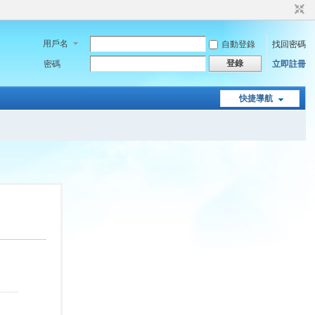
用戶名
自動登錄
找回密碼
登錄
密碼
立即註冊
快捷導航