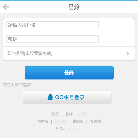
登錄
安全提問(未設置請忽略)
登錄
或使用QQ登錄
首頁
|
登錄
|
註冊
標準版
|
觸屏版
|
電腦版
|
客戶端
© Comsenz Inc.