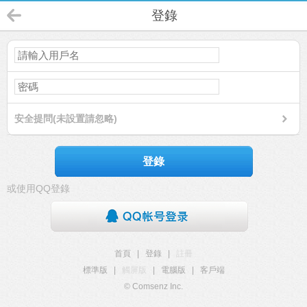
登錄
安全提問(未設置請忽略)
登錄
或使用QQ登錄
首頁
|
登錄
|
註冊
標準版
|
觸屏版
|
電腦版
|
客戶端
© Comsenz Inc.