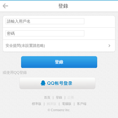
登錄
安全提問(未設置請忽略)
登錄
或使用QQ登錄
首頁
|
登錄
|
註冊
標準版
|
觸屏版
|
電腦版
|
客戶端
© Comsenz Inc.