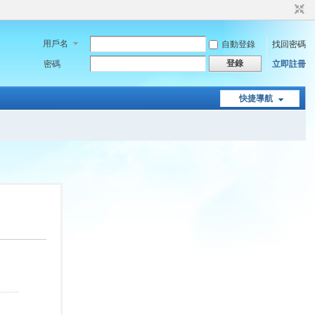
用戶名
自動登錄
找回密碼
登錄
密碼
立即註冊
快捷導航