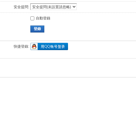
安全提問:
自動登錄
登錄
快捷登錄: