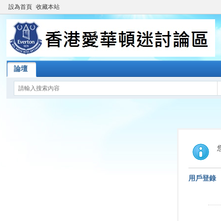
設為首頁
收藏本站
論壇
用戶登錄