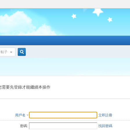
帖子
搜
索
您需要先登錄才能繼續本操作
用戶名
立即註冊
密碼:
找回密碼