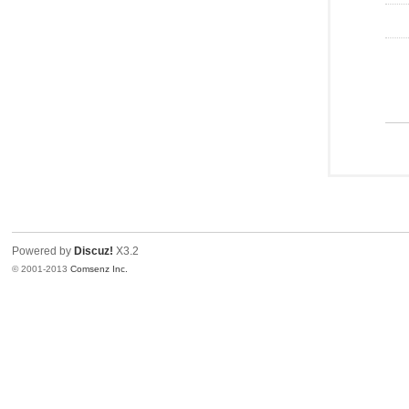
Powered by
Discuz!
X3.2
© 2001-2013
Comsenz Inc.