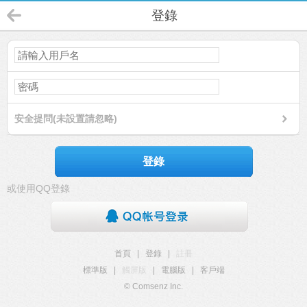
登錄
安全提問(未設置請忽略)
登錄
或使用QQ登錄
首頁
|
登錄
|
註冊
標準版
|
觸屏版
|
電腦版
|
客戶端
© Comsenz Inc.