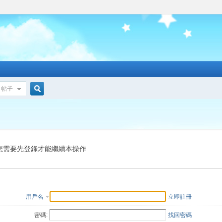
帖子
搜
索
您需要先登錄才能繼續本操作
用戶名
立即註冊
密碼:
找回密碼