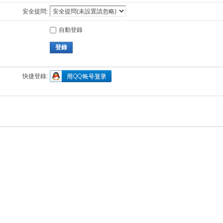
安全提問:
自動登錄
登錄
快捷登錄: