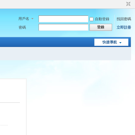
用戶名
自動登錄
找回密碼
登錄
密碼
立即註冊
快捷導航