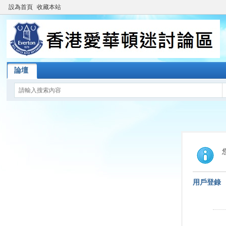
設為首頁
收藏本站
論壇
用戶登錄