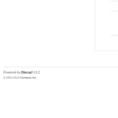
Powered by
Discuz!
X3.2
© 2001-2013
Comsenz Inc.