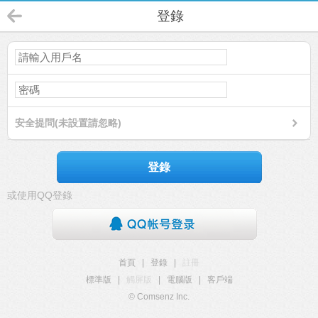
登錄
安全提問(未設置請忽略)
登錄
或使用QQ登錄
首頁
|
登錄
|
註冊
標準版
|
觸屏版
|
電腦版
|
客戶端
© Comsenz Inc.