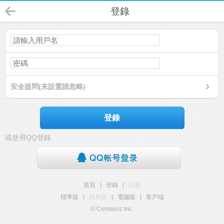
登錄
安全提問(未設置請忽略)
登錄
或使用QQ登錄
首頁
|
登錄
|
註冊
標準版
|
觸屏版
|
電腦版
|
客戶端
© Comsenz Inc.