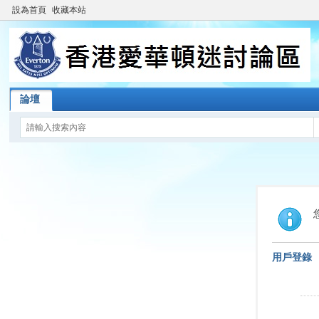
設為首頁
收藏本站
論壇
用戶登錄