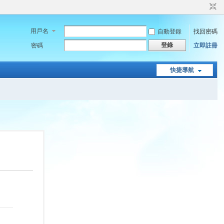
用戶名
自動登錄
找回密碼
登錄
密碼
立即註冊
快捷導航