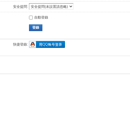
安全提問:
自動登錄
登錄
快捷登錄: