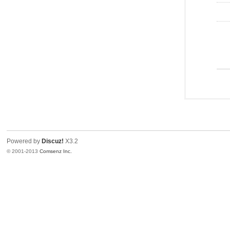
Powered by
Discuz!
X3.2
© 2001-2013
Comsenz Inc.