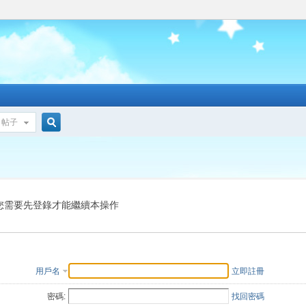
帖子
搜
索
您需要先登錄才能繼續本操作
用戶名
立即註冊
密碼:
找回密碼